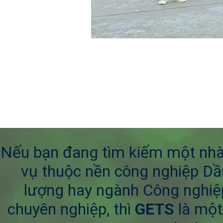
Nếu bạn đang tìm kiếm một nhà 
vụ thuộc nền công nghiệp Dầ
lượng hay ngành Công nghiệp
chuyên nghiệp, thì
GETS
là một