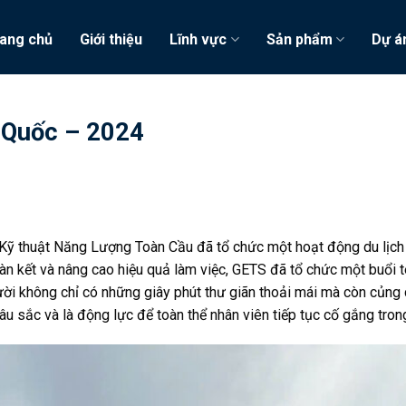
ang chủ
Giới thiệu
Lĩnh vực
Sản phẩm
Dự á
 Quốc – 2024
 thuật Năng Lượng Toàn Cầu đã tổ chức một hoạt động du lịch c
n kết và nâng cao hiệu quả làm việc, GETS đã tổ chức một buổi t
ười không chỉ có những giây phút thư giãn thoải mái mà còn củng c
u sắc và là động lực để toàn thể nhân viên tiếp tục cố gắng trong 