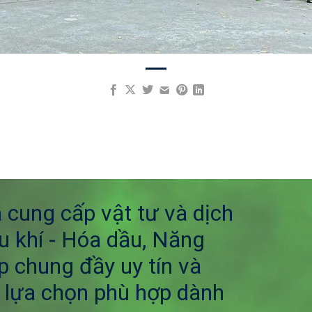
cung cấp vật tư và dịch
u khí - Hóa dầu, Năng
 chung đầy uy tín và
 lựa chọn phù hợp dành