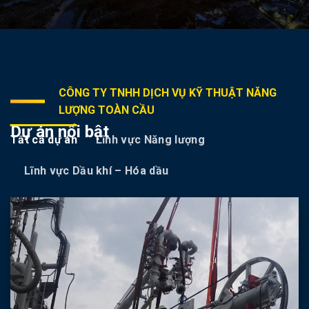
CÔNG TY TNHH DỊCH VỤ KỸ THUẬT NĂNG
LƯỢNG TOÀN CẦU
Dự án nổi bật
Tất cả dự án
Lĩnh vực Năng lượng
Lĩnh vực Dầu khí – Hóa dầu