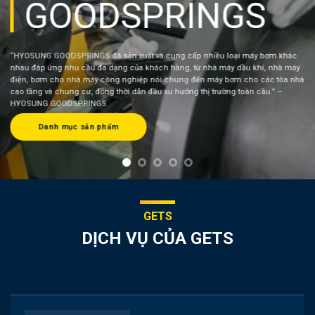
AND ALLEN
GEARS
“Chúng tôi là công ty dẫn đầu trong công nghệ Năng lượng. Chúng tôi thiết kế,
sản xuất và thực hiện dịch vụ ngành công nghiệp truyền dẫn để giúp bạn tiến xa
phía trước
” – BAKER HUGHES.
Danh mục sản phẩm
GETS
DỊCH VỤ CỦA GETS