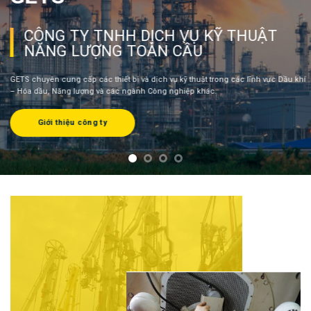
Lĩnh vực Dầu khí, Hóa Dầu: Tự hào là đối tác của nhiều nhà sản xuất lớn trên thế
giới, GETS luôn đáp ứng mọi yêu cầu của khách hàng từ việc cung cấp các thiết
bị vật tư như bơm, hộp số, phụ tùng thay thế đến các dịch vụ kỹ thuật như sữa
chữa, lắp đặt, vận hành thiết bị,…
Lĩnh vực Dầu khí - Hóa dầu
Các dự án đã thực hiện: Ngành Dầu khí - Hóa dầu