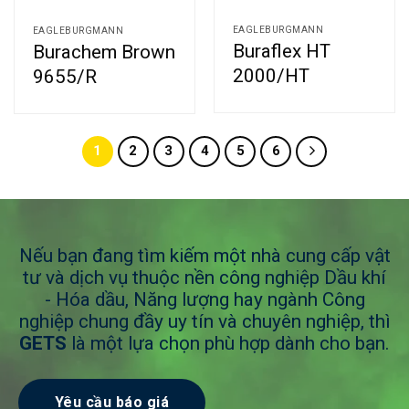
EAGLEBURGMANN
EAGLEBURGMANN
Buraflex HT
Burachem Brown
2000/HT
9655/R
1
2
3
4
5
6
Nếu bạn đang tìm kiếm một nhà cung cấp vật
tư và dịch vụ thuộc nền công nghiệp Dầu khí
- Hóa dầu, Năng lượng hay ngành Công
nghiệp chung đầy uy tín và chuyên nghiệp, thì
GETS
là một lựa chọn phù hợp dành cho bạn.
Yêu cầu báo giá