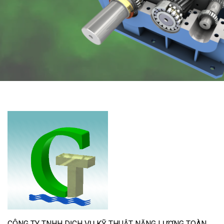
CÔNG TY TNHH DỊCH VỤ KỸ THUẬT NĂNG LƯỢNG TOÀN