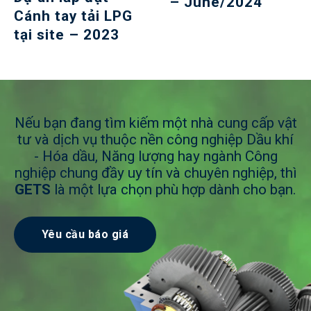
– June/2024
Cánh tay tải LPG
tại site – 2023
Nếu bạn đang tìm kiếm một nhà cung cấp vật
tư và dịch vụ thuộc nền công nghiệp Dầu khí
- Hóa dầu, Năng lượng hay ngành Công
nghiệp chung đầy uy tín và chuyên nghiệp, thì
GETS
là một lựa chọn phù hợp dành cho bạn.
Yêu cầu báo giá