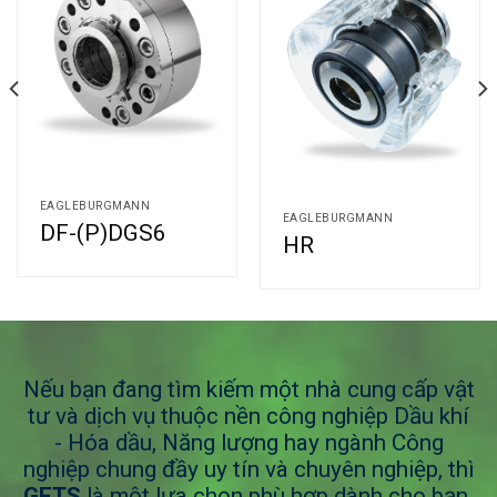
EAGLEBURGMANN
EAGLEBURGMANN
DF-(P)DGS6
HR
Nếu bạn đang tìm kiếm một nhà cung cấp vật
tư và dịch vụ thuộc nền công nghiệp Dầu khí
- Hóa dầu, Năng lượng hay ngành Công
nghiệp chung đầy uy tín và chuyên nghiệp, thì
GETS
là một lựa chọn phù hợp dành cho bạn.