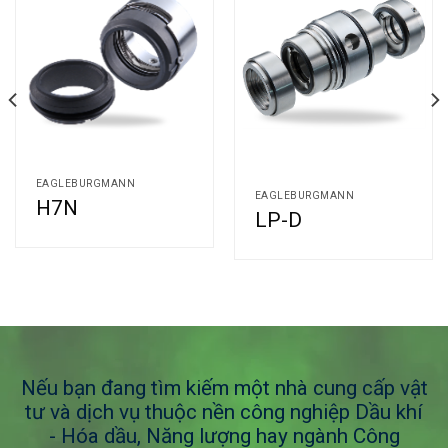
EAGLEBURGMANN
EAGLEBURGMANN
H7N
LP-D
Nếu bạn đang tìm kiếm một nhà cung cấp vật
tư và dịch vụ thuộc nền công nghiệp Dầu khí
- Hóa dầu, Năng lượng hay ngành Công