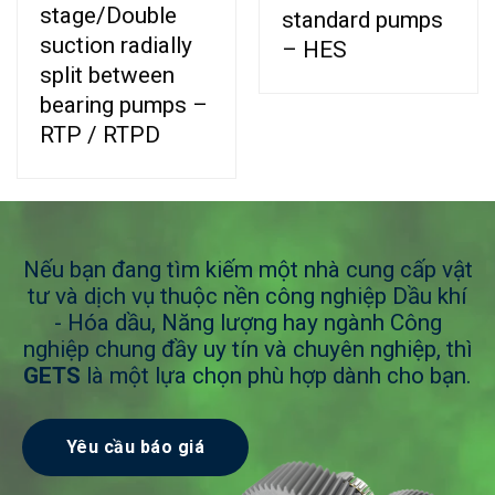
stage/Double
standard pumps
suction radially
– HES
split between
bearing pumps –
RTP / RTPD
Nếu bạn đang tìm kiếm một nhà cung cấp vật
tư và dịch vụ thuộc nền công nghiệp Dầu khí
- Hóa dầu, Năng lượng hay ngành Công
nghiệp chung đầy uy tín và chuyên nghiệp, thì
GETS
là một lựa chọn phù hợp dành cho bạn.
Yêu cầu báo giá