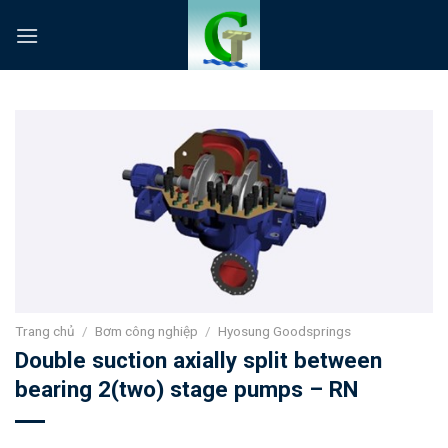
Skip
to
content
Trang chủ
/
Bơm công nghiệp
/
Hyosung Goodsprings
Double suction axially split between
bearing 2(two) stage pumps – RN