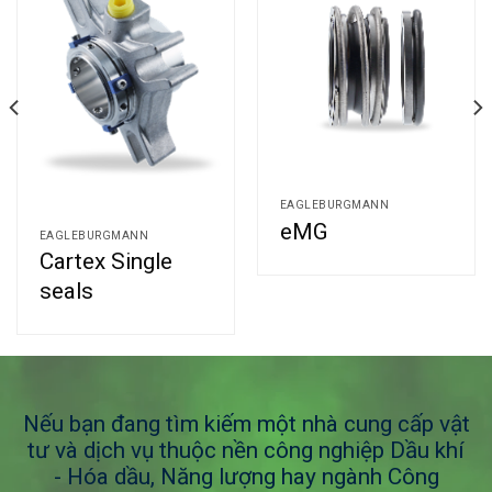
EAGLEBURGMANN
eMG
EAGLEBURGMANN
Cartex Single
seals
Nếu bạn đang tìm kiếm một nhà cung cấp vật
tư và dịch vụ thuộc nền công nghiệp Dầu khí
- Hóa dầu, Năng lượng hay ngành Công