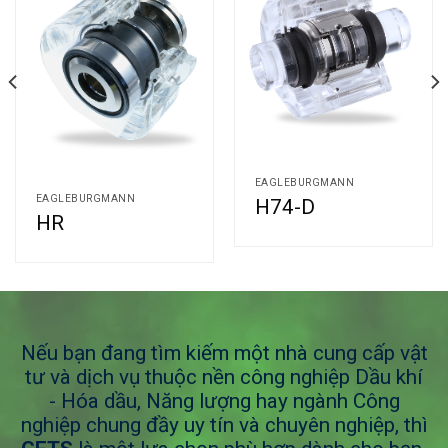
EAGLEBURGMANN
EAGLEBURGMANN
H74-D
HR
Nếu bạn đang tìm kiếm một nhà cung cấp vật
tư và dịch vụ thuộc nền công nghiệp Dầu khí
- Hóa dầu, Năng lượng hay ngành Công
nghiệp chung đầy uy tín và chuyên nghiệp, thì